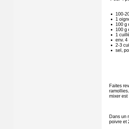
100-20
1 oign
100 g 
100 g 
1 cuill
env. 4
2-3 cui
sel, po
Faites re
ramollies
mixer est p
Dans un mi
poivre et 