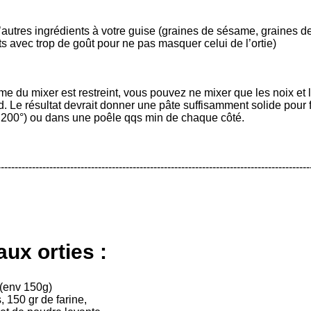
autres ingrédients à votre guise (graines de sésame, graines de t
ts avec trop de goût pour ne pas masquer celui de l’ortie)
ume du mixer est restreint, vous pouvez ne mixer que les noix et 
d. Le résultat devrait donner une pâte suffisamment solide pour
 200°) ou dans une poêle qqs min de chaque côté.
------------------------------------------------------------------------------------------
ux orties :
 (env 150g)
, 150 gr de farine,