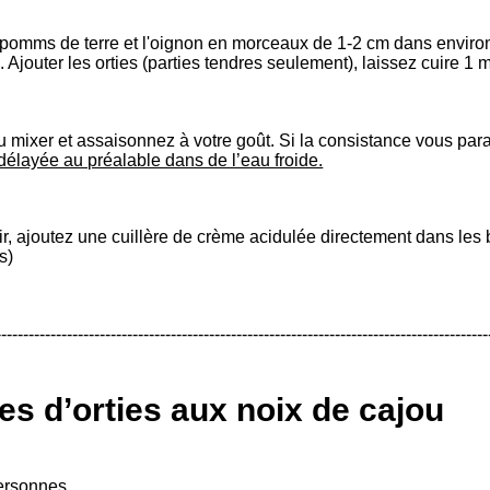
 pomms de terre et l'oignon en morceaux de 1-2 cm dans environ 
. Ajouter les orties (parties tendres seulement), laissez cuire 1 
 mixer et assaisonnez à votre goût. Si la consistance vous parai
délayée au préalable dans de l’eau froide.
ir, ajoutez une cuillère de crème acidulée directement dans les b
s)
------------------------------------------------------------------------------------------
es d’orties aux noix de cajou
ersonnes