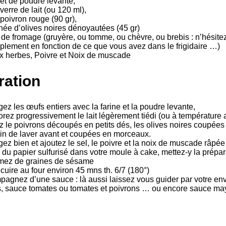
et de poudre levante,
 verre de lait (ou 120 ml),
 poivron rouge (90 gr),
née d’olives noires dénoyautées (45 gr)
 de fromage (gruyère, ou tomme, ou chèvre, ou brebis : n’hésitez
plement en fonction de ce que vous avez dans le frigidaire …)
x herbes, Poivre et Noix de muscade
ration
ez les œufs entiers avec la farine et la poudre levante,
orez progressivement le lait légèrement tiédi (ou à température
z le poivrons découpés en petits dés, les olives noires coupées
oin de laver avant et coupées en morceaux.
ez bien et ajoutez le sel, le poivre et la noix de muscade râpée
 du papier sulfurisé dans votre moule à cake, mettez-y la prépa
mez de graines de sésame
 cuire au four environ 45 mns th. 6/7 (180°)
agnez d’une sauce : là aussi laissez vous guider par votre en
, sauce tomates ou tomates et poivrons … ou encore sauce m