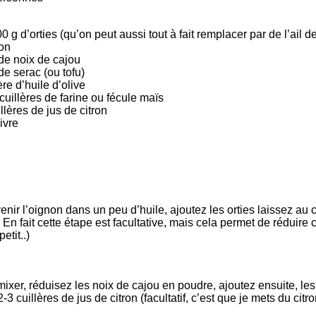
0 g d’orties (qu’on peut aussi tout à fait remplacer par de l’ail 
on
de noix de cajou
de serac (ou tofu)
ère d’huile d’olive
 cuillères de farine ou fécule maïs
llères de jus de citron
ivre
venir l’oignon dans un peu d’huile, ajoutez les orties laissez au 
. En fait cette étape est facultative, mais cela permet de réduire
etit..)
xer, réduisez les noix de cajou en poudre, ajoutez ensuite, les or
2-3 cuillères de jus de citron (facultatif, c’est que je mets du cit