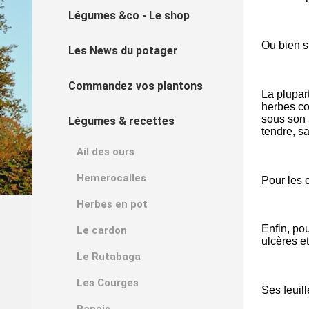
Légumes &co - Le shop
Ou bien s
Les News du potager
Commandez vos plantons
La plupar
herbes co
sous son 
Légumes & recettes
tendre, s
Ail des ours
Hemerocalles
Pour les c
Herbes en pot
Enfin, pou
Le cardon
ulcères e
Le Rutabaga
Les Courges
Ses feuil
Panais