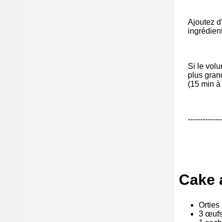
Ajoutez d’
ingrédien
Si le vol
plus gran
(15 min à
-------------
Cake a
Orties
3 œufs