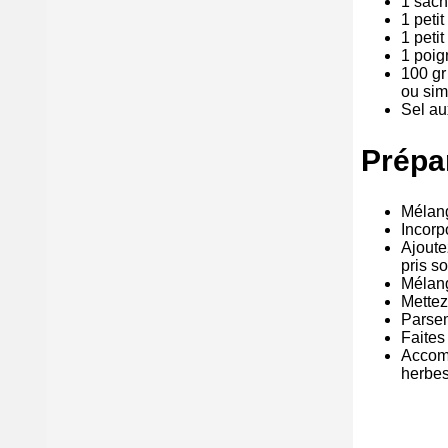
1 sach
1 petit
1 petit
1 poig
100 gr
ou sim
Sel au
Prépa
Mélang
Incorp
Ajoute
pris s
Mélang
Mettez
Parse
Faites
Accomp
herbes