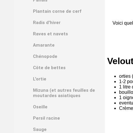
Plantain corne de cerf
Radis d'hiver
Voici quel
Raves et navets
Amarante
Chénopode
Velout
Côte de bettes
orties
L'ortie
1-2 po
1 litre
Mizuna (et autres feuilles de
bouill
moutardes asiatiques
1 oign
eventu
Oseille
Crème
Persil racine
Sauge