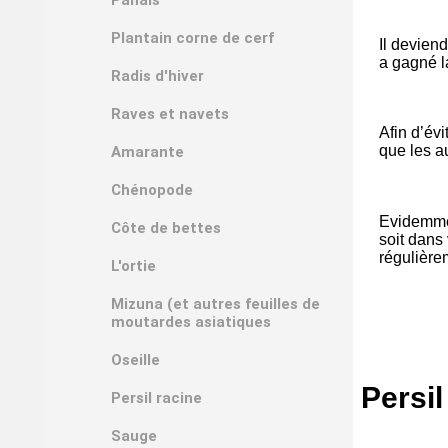
Plantain corne de cerf
Il deviend
a gagné la
Radis d'hiver
Raves et navets
Afin d’év
que les au
Amarante
Chénopode
Evidemmen
Côte de bettes
soit dans
régulière
L'ortie
Mizuna (et autres feuilles de
moutardes asiatiques
Oseille
Persil
Persil racine
Sauge