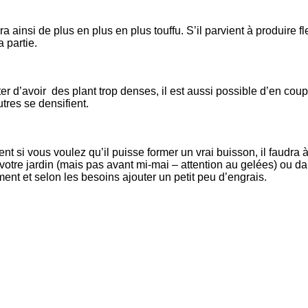
ra ainsi de plus en plus en plus touffu. S’il parvient à produire fl
 partie.
iter d’avoir des plant trop denses, il est aussi possible d’en co
tres se densifient.
t si vous voulez qu’il puisse former un vrai buisson, il faudra 
 votre jardin (mais pas avant mi-mai – attention au gelées) ou dan
ment et selon les besoins ajouter un petit peu d’engrais.