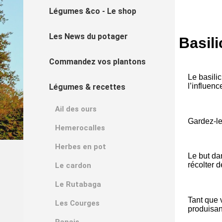
Légumes &co - Le shop
Les News du potager
Basili
Commandez vos plantons
Le basilic
l’influenc
Légumes & recettes
Ail des ours
Gardez-le
Hemerocalles
Herbes en pot
Le but da
récolter d
Le cardon
Le Rutabaga
Tant que
Les Courges
produisan
Panais