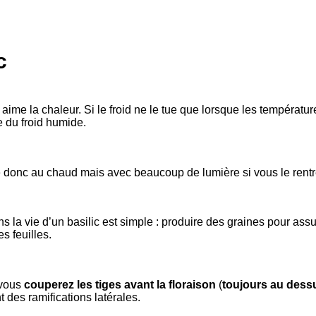
c
 aime la chaleur. Si le froid ne le tue que lorsque les températur
e du froid humide.
 donc au chaud mais avec beaucoup de lumière si vous le rentr
ns la vie d’un basilic est simple : produire des graines pour assu
es feuilles.
 vous
couperez les tiges avant la floraison
(
toujours au dessu
t des ramifications latérales.