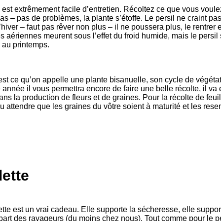
l est extrêmement facile d’entretien. Récoltez ce que vous voule
as – pas de problèmes, la plante s’étoffe. Le persil ne craint pas
’hiver – faut pas rêver non plus – il ne poussera plus, le rentrer
es aériennes meurent sous l’effet du froid humide, mais le persil 
e au printemps.
 est ce qu’on appelle une plante bisanuelle, son cycle de végéta
année il vous permettra encore de faire une belle récolte, il va 
ns la production de fleurs et de graines. Pour la récolte de feui
ou attendre que les graines du vôtre soient à maturité et les rese
lette
ette est un vrai cadeau. Elle supporte la sécheresse, elle suppor
upart des ravageurs (du moins chez nous). Tout comme pour le per