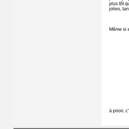
plus tôt 
jolies, ta
Même si el
à priori, 