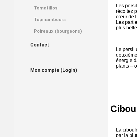
Les persi
Tomatillos
récoltez p
cœur de l
Topinambours
Les parti
plus bell
Poireaux (bourgeons)
Contact
Le persil
deuxième 
énergie da
plants – 
Mon compte (Login)
Cibou
La ciboul
par la pl