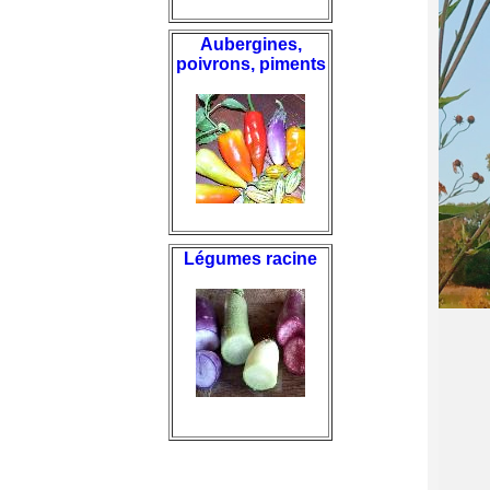
Aubergines,
poivrons, piments
Légumes racine