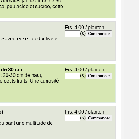
s tomates jaune citron de 50
e, peu acide et sucrée, cette
Frs. 4.00 / planton
(s)
n. Savoureuse, productive et
 de 30 cm
Frs. 4.00 / planton
nt 20-30 cm de haut,
(s)
petits fruits. Une curiosité
o)
Frs. 4.00 / planton
(s)
duisant une multitude de