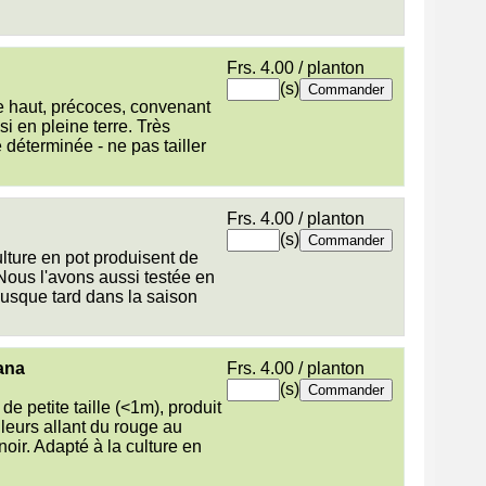
Frs. 4.00 / planton
(s)
e haut, précoces, convenant
si en pleine terre. Très
é déterminée - ne pas tailler
Frs. 4.00 / planton
(s)
ulture en pot produisent de
Nous l'avons aussi testée en
 jusque tard dans la saison
ana
Frs. 4.00 / planton
(s)
de petite taille (<1m), produit
uleurs allant du rouge au
oir. Adapté à la culture en