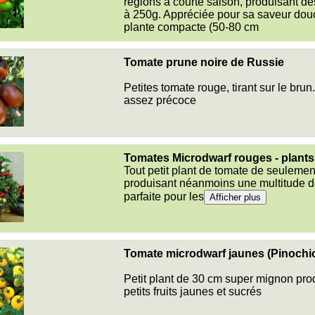
régions à courte saison, produisant de
à 250g. Appréciée pour sa saveur douc
plante compacte (50-80 cm
Tomate prune noire de Russie
Petites tomate rouge, tirant sur le bru
assez précoce
Tomates Microdwarf rouges - plants
Tout petit plant de tomate de seuleme
produisant néanmoins une multitude de 
parfaite pour les
Afficher plus
Tomate microdwarf jaunes (Pinochi
Petit plant de 30 cm super mignon pro
petits fruits jaunes et sucrés