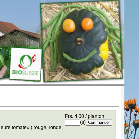
Frs. 4.00 / planton
(s)
leure tomate» ( rouge, ronde,