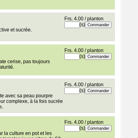
Frs. 4.00 / planton
(s)
tive et sucrée.
Frs. 4.00 / planton
(s)
te cerise, pas toujours
turité.
Frs. 4.00 / planton
(s)
nte avec sa peau pourpre
veur complexe, à la fois sucrée
e.
Frs. 4.00 / planton
(s)
 la culture en pot et les