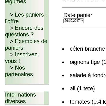
légumes
>
Les paniers -
Date panier
l'offre
>
Encore des
questions ?
>
Exemples de
paniers
céleri branche
>
Inscrivez-
vous !
oignons tige (
>
Nos
partenaires
salade à tondr
ail (1 tete)
Informations
diverses
tomates (0.4 k