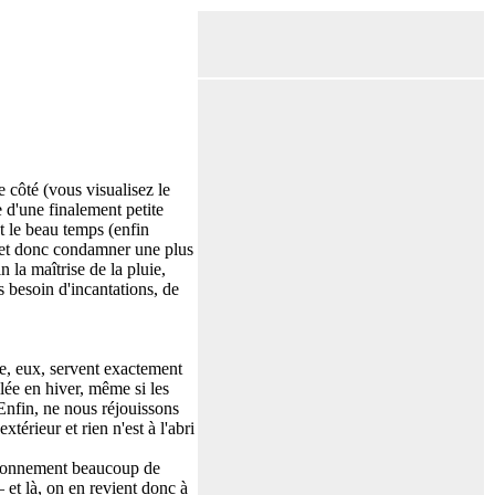
e côté (vous visualisez le
e d'une finalement petite
t le beau temps (enfin
re et donc condamner une plus
 la maîtrise de la pluie,
s besoin d'incantations, de
que, eux, servent exactement
llée en hiver, même si les
Enfin, ne nous réjouissons
xtérieur et rien n'est à l'abri
, étonnement beaucoup de
et là, on en revient donc à