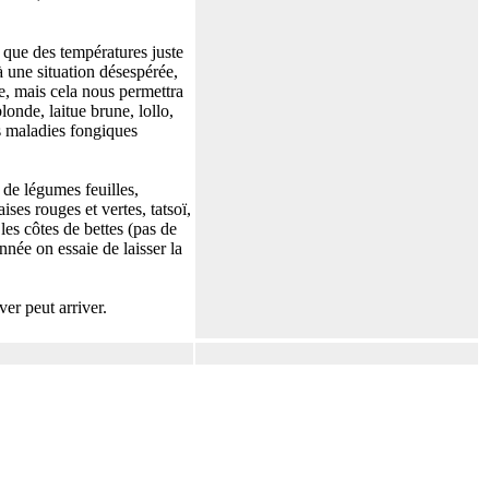
x que des températures juste
 à une situation désespérée,
te, mais cela nous permettra
londe, laitue brune, lollo,
es maladies fongiques
s de légumes feuilles,
es rouges et vertes, tatsoï,
les côtes de bettes (pas de
nnée on essaie de laisser la
ver peut arriver.