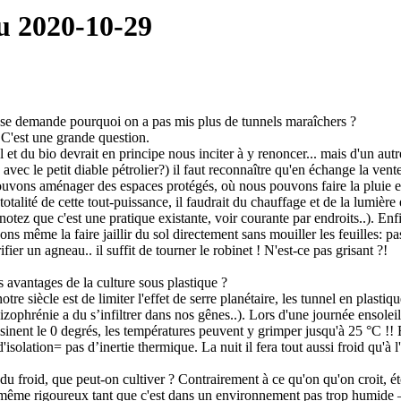
u 2020-10-29
 se demande pourquoi on a pas mis plus de tunnels maraîchers ?
 C'est une grande question.
 et du bio devrait en principe nous inciter à y renoncer... mais d'un autr
 avec le petit diable pétrolier?) il faut reconnaître qu'en échange la vent
ouvons aménager des espaces protégés, où nous pouvons faire la pluie e
 totalité de cette tout-puissance, il faudrait du chauffage et de la lumiè
otez que c'est une pratique existante, voir courante par endroits..). Enfin
ons même la faire jaillir du sol directement sans mouiller les feuilles: pa
fier un agneau.. il suffit de tourner le robinet ! N'est-ce pas grisant ?!
 avantages de la culture sous plastique ?
otre siècle est de limiter l'effet de serre planétaire, les tunnel en plasti
izophrénie a du s’infiltrer dans nos gênes..). Lors d'une journée ensolei
sinent le 0 degrés, les températures peuvent y grimper jusqu'à 25 °C !! 
'isolation= pas d’inertie thermique. La nuit il fera tout aussi froid qu'à l'e
i du froid, que peut-on cultiver ? Contrairement à ce qu'on qu'on croit
 même rigoureux tant que c'est dans un environnement pas trop humide – 