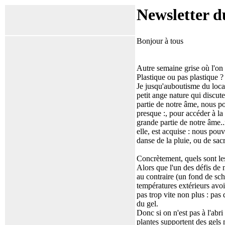
Newsletter d
Bonjour à tous
Autre semaine grise où l'on
Plastique ou pas plastique ?
Je jusqu'auboutisme du local
petit ange nature qui discute
partie de notre âme, nous p
presque :, pour accéder à la
grande partie de notre âme..n
elle, est acquise : nous pouv
danse de la pluie, ou de sacri
Concrètement, quels sont les
Alors que l'un des défis de n
au contraire (un fond de sch
températures extérieurs avoi
pas trop vite non plus : pas d
du gel.
Donc si on n'est pas à l'abr
plantes supportent des gels