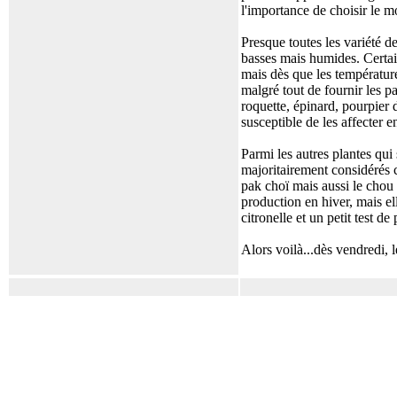
l'importance de choisir le 
Presque toutes les variété d
basses mais humides. Certains
mais dès que les température
malgré tout de fournir les pa
roquette, épinard, pourpier d
susceptible de les affecter e
Parmi les autres plantes qui 
majoritairement considérés 
pak choï mais aussi le chou 
production en hiver, mais ell
citronelle et un petit test d
Alors voilà...dès vendredi, l