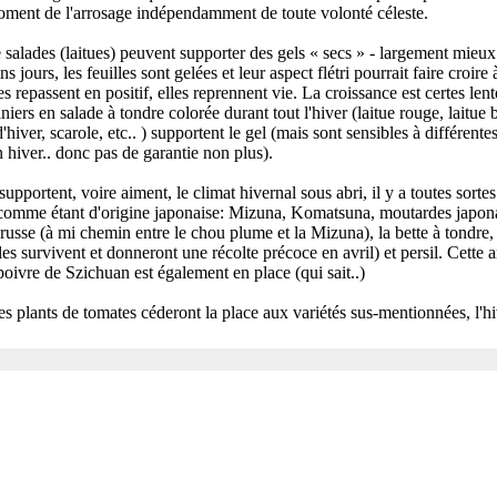
moment de l'arrosage indépendamment de toute volonté céleste.
e salades (laitues) peuvent supporter des gels « secs » - largement mieu
 jours, les feuilles sont gelées et leur aspect flétri pourrait faire croire
s repassent en positif, elles reprennent vie. La croissance est certes len
niers en salade à tondre colorée durant tout l'hiver (laitue rouge, laitue b
'hiver, scarole, etc.. ) supportent le gel (mais sont sensibles à différent
n hiver.. donc pas de garantie non plus).
supportent, voire aiment, le climat hivernal sous abri, il y a toutes sorte
comme étant d'origine japonaise: Mizuna, Komatsuna, moutardes japonais
russe (à mi chemin entre le chou plume et la Mizuna), la bette à tondre, 
es survivent et donneront une récolte précoce en avril) et persil. Cette a
e poivre de Szichuan est également en place (qui sait..)
es plants de tomates céderont la place aux variétés sus-mentionnées, l'hi