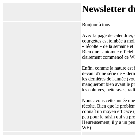
Newsletter d
Bonjour à tous
Avec la page de calendrier, 
courgettes est tombée à moin
« récolte » de la semaine et 
Bien que l'automne officiel
clairement commencé ce W
Enfin, comme la nature est b
devant d'une série de « derni
les dernières de l'année (vou
manqueront bien avant le pr
les colraves, betteraves, rad
Nous avons cette année une i
récolte. Bien que le problèm
connaît un moyen efficace (et
peu pour le raisin qui va pr
Heureusement, il y a un pe
WE).