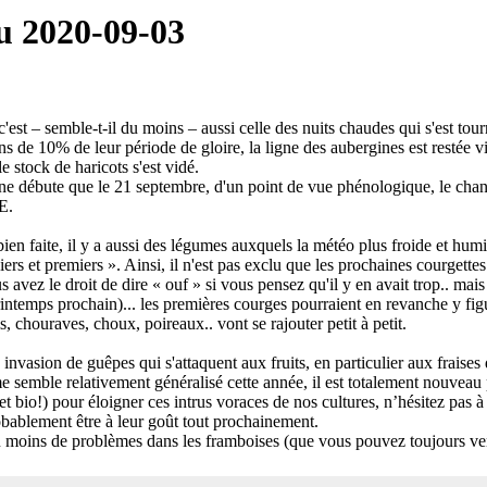
u 2020-09-03
c'est – semble-t-il du moins – aussi celle des nuits chaudes qui s'est tou
s de 10% de leur période de gloire, la ligne des aubergines est restée vi
le stock de haricots s'est vidé.
 ne débute que le 21 septembre, d'un point de vue phénologique, le cha
E.
ien faite, il y a aussi des légumes auxquels la météo plus froide et hum
ers et premiers ». Ainsi, il n'est pas exclu que les prochaines courgettes
s avez le droit de dire « ouf » si vous pensez qu'il y en avait trop.. mai
intemps prochain)... les premières courges pourraient en revanche y fig
is, chouraves, choux, poireaux.. vont se rajouter petit à petit.
nvasion de guêpes qui s'attaquent aux fruits, en particulier aux fraises 
e semble relativement généralisé cette année, il est totalement nouveau 
 bio!) pour éloigner ces intrus voraces de nos cultures, n’hésitez pas à l
obablement être à leur goût tout prochainement.
u moins de problèmes dans les framboises (que vous pouvez toujours ve