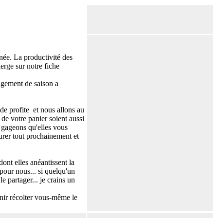
rnée. La productivité des
erge sur notre fiche
ngement de saison a
ide profite et nous allons au
 de votre panier soient aussi
s gageons qu'elles vous
urer tout prochainement et
dont elles anéantissent la
pour nous... si quelqu'un
e partager... je crains un
nir récolter vous-même le