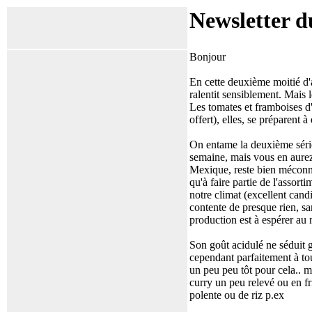
Newsletter d
Bonjour
En cette deuxième moitié d'a
ralentit sensiblement. Mais l
Les tomates et framboises d
offert), elles, se préparent 
On entame la deuxième série 
semaine, mais vous en aurez
Mexique, reste bien méconnu
qu'à faire partie de l'assorti
notre climat (excellent cand
contente de presque rien, sa
production est à espérer au
Son goût acidulé ne séduit gé
cependant parfaitement à to
un peu peu tôt pour cela.. m
curry un peu relevé ou en f
polente ou de riz p.ex