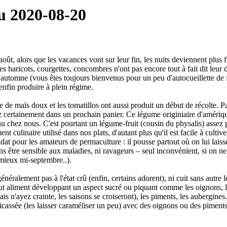
u 2020-08-20
oût, alors que les vacances vont sur leur fin, les nuits deviennent plus f
es haricots, courgettes, concombres n'ont pas encore tout à fait dit leur 
'automne (vous êtes toujours bienvenus pour un peu d'autocueillette de 
à enfin produire à plein régime.
de maïs doux et les tomatillos ont aussi produit un début de récolte. Pa
 certainement dans un prochain panier. Ce légume originiaire d'amérique
 chez nous. C'est pourtant un légume-fruit (cousin du physalis) assez
ment culinaire utilisé dans nos plats, d'autant plus qu'il est facile à cultiv
idat pour les amateurs de permaculture : il pousse partout où on lui laiss
ns être sensible aux maladies, ni ravageurs – seul inconvénient, si on ne
 mieux mi-septembre..).
néralement pas à l'état crû (enfin, certains adorent), ni cuit sans autre l
ut aliment développant un aspect sucré ou piquant comme les oignons, l
ais n'ayez crainte, les saisons se croiseront), les piments, les aubergine
ricassée (les laisser caraméliser un peu) avec des oignons ou des pime