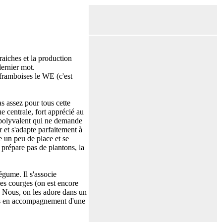
raiches et la production
dernier mot.
framboises le WE (c'est
s assez pour tous cette
 centrale, fort apprécié au
 polyvalent qui ne demande
er et s'adapte parfaitement à
e un peu de place et se
 prépare pas de plantons, la
égume. Il s'associe
es courges (on est encore
s. Nous, on les adore dans un
nts en accompagnement d'une