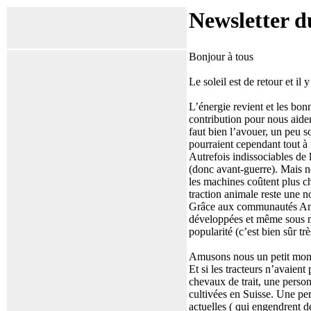
Newsletter d
Bonjour à tous
Le soleil est de retour et i
L’énergie revient et les bon
contribution pour nous aider
faut bien l’avouer, un peu s
pourraient cependant tout à f
Autrefois indissociables de
(donc avant-guerre). Mais ne
les machines coûtent plus ch
traction animale reste une n
Grâce aux communautés Amis
développées et même sous nos
popularité (c’est bien sûr tr
Amusons nous un petit mome
Et si les tracteurs n’avaien
chevaux de trait, une person
cultivées en Suisse. Une pe
actuelles ( qui engendrent d