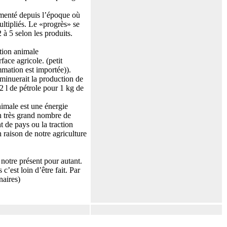
ugmenté depuis l’époque où
ultipliés. Le «progrès» se
à 5 selon les produits.
ction animale
face agricole. (petit
mation est importée)).
iminuerait la production de
2 l de pétrole pour 1 kg de
nimale est une énergie
n très grand nombre de
t de pays ou la traction
 raison de notre agriculture
 notre présent pour autant.
’est loin d’être fait. Par
naires)