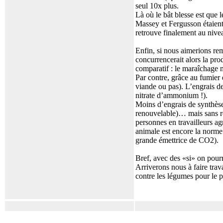
seul 10x plus.
Là où le bât blesse est que 
Massey et Fergusson étaient 
retrouve finalement au nive
Enfin, si nous aimerions remp
concurrencerait alors la pro
comparatif : le maraîchage 
Par contre, grâce au fumier
viande ou pas). L’engrais de
nitrate d’ammonium !).
Moins d’engrais de synthèse
renouvelable)… mais sans ré
personnes en travailleurs agr
animale est encore la norme 
grande émettrice de CO2).
Bref, avec des «si» on pourra
Arriverons nous à faire trav
contre les légumes pour le p