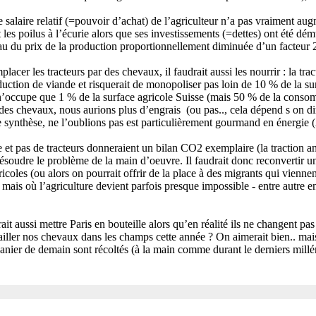
le salaire relatif (=pouvoir d’achat) de l’agriculteur n’a pas vraiment a
les poilus à l’écurie alors que ses investissements (=dettes) ont été dém
au du prix de la production proportionnellement diminuée d’un facteur 2 
lacer les tracteurs par des chevaux, il faudrait aussi les nourrir : la tra
duction de viande et risquerait de monopoliser pas loin de 10 % de la sur
n’occupe que 1 % de la surface agricole Suisse (mais 50 % de la consom
 des chevaux, nous aurions plus d’engrais (ou pas.., cela dépend s on d
 synthèse, ne l’oublions pas est particulièrement gourmand en énergie (
 et pas de tracteurs donneraient un bilan CO2 exemplaire (la traction a
soudre le problème de la main d’oeuvre. Il faudrait donc reconvertir u
icoles (ou alors on pourrait offrir de la place à des migrants qui viennen
mais où l’agriculture devient parfois presque impossible - entre autre en
it aussi mettre Paris en bouteille alors qu’en réalité ils ne changent pas
ailler nos chevaux dans les champs cette année ? On aimerait bien.. mais c
anier de demain sont récoltés (à la main comme durant le derniers millé