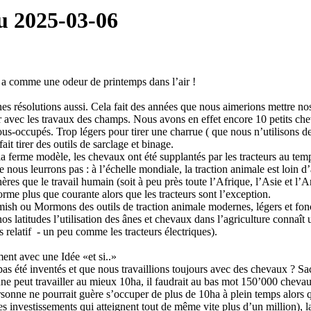
u 2025-03-06
l y a comme une odeur de printemps dans l’air !
nes résolutions aussi. Cela fait des années que nous aimerions mettre no
 avec les travaux des champs. Nous avons en effet encore 10 petits chev
ous-occupés. Trop légers pour tirer une charrue ( que nous n’utilisons de 
ait tirer des outils de sarclage et binage.
 la ferme modèle, les chevaux ont été supplantés par les tracteurs au te
 nous leurrons pas : à l’échelle mondiale, la traction animale est loin d
ères que le travail humain (soit à peu près toute l’Afrique, l’Asie et l’A
orme plus que courante alors que les tracteurs sont l’exception.
h ou Mormons des outils de traction animale modernes, légers et fonc
 latitudes l’utilisation des ânes et chevaux dans l’agriculture connaît 
ès relatif - un peu comme les tracteurs électriques).
nt avec une Idée «et si..»
t pas été inventés et que nous travaillions toujours avec des chevaux ? 
ne peut travailler au mieux 10ha, il faudrait au bas mot 150’000 chevau
rsonne ne pourrait guère s’occuper de plus de 10ha à plein temps alors
es investissements qui atteignent tout de même vite plus d’un million),