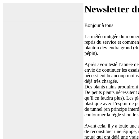
Newsletter d
Bonjour à tous
La météo mitigée du moment 
repris du service et commenc
planton deviendra grand (du 
pépin).
Après avoir testé l’année de
envie de continuer les essai
nécessitent beaucoup moins d
déjà très chargée.
Des plants nains produiront c
De petits plants nécessitent
qu’il en faudra plus). Les p
plastique avec l’espoir de p
de tunnel (en principe inter
contourner la règle si on le
Avant cela, il y a toute un
de reconstituer une équipe,
nous) qui ont déjà une vraie