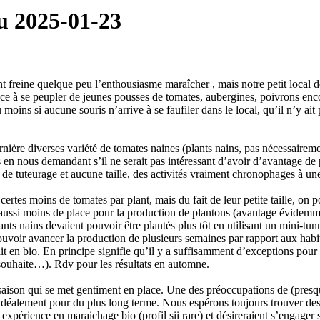
u 2025-01-23
freine quelque peu l’enthousiasme maraîcher , mais notre petit local 
e à se peupler de jeunes pousses de tomates, aubergines, poivrons encore
moins si aucune souris n’arrive à se faufiler dans le local, qu’il n’y ait
rnière diverses variété de tomates naines (plants nains, pas nécessaireme
s en nous demandant s’il ne serait pas intéressant d’avoir d’avantage de p
e tuteurage et aucune taille, des activités vraiment chronophages à une
ertes moins de tomates par plant, mais du fait de leur petite taille, on po
 aussi moins de place pour la production de plantons (avantage évidemme
lants nains devaient pouvoir être plantés plus tôt en utilisant un mini-tu
ouvoir avancer la production de plusieurs semaines par rapport aux habi
dit en bio. En principe signifie qu’il y a suffisamment d’exceptions pou
 souhaite…). Rdv pour les résultats en automne.
e saison qui se met gentiment en place. Une des préoccupations de (pres
 idéalement pour du plus long terme. Nous espérons toujours trouver de
 expérience en maraichage bio (profil sii rare) et désireraient s’engager