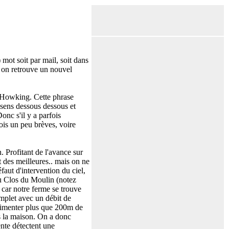
mot soit par mail, soit dans
i on retrouve un nouvel
n Howking. Cette phrase
 sens dessous dessous et
onc s'il y a parfois
ois un peu brèves, voire
. Profitant de l'avance sur
t des meilleures.. mais on ne
faut d'intervention du ciel,
u Clos du Moulin (notez
 car notre ferme se trouve
omplet avec un débit de
alimenter plus que 200m de
ns la maison. On a donc
nte détectent une