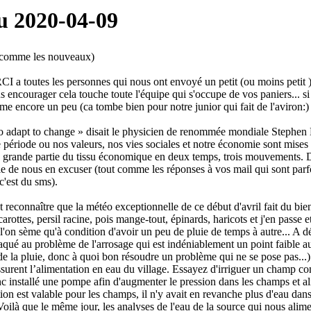
u 2020-04-09
s comme les nouveaux)
 a toutes les personnes qui nous ont envoyé un petit (ou moins petit ) 
s encourager cela touche toute l'équipe qui s'occupe de vos paniers... s
rame encore un peu (ca tombe bien pour notre junior qui fait de l'aviron:)
ty to adapt to change » disait le physicien de renommée mondiale Stephe
e période ou nos valeurs, nos vies sociales et notre économie sont mises
ne grande partie du tissu économique en deux temps, trois mouvements. D
ie de nous en excuser (tout comme les réponses à vos mail qui sont parf
c'est du sms).
t reconnaître que la météo exceptionnelle de ce début d'avril fait du bien
rottes, persil racine, pois mange-tout, épinards, haricots et j'en passe e
 l'on sème qu'à condition d'avoir un peu de pluie de temps à autre... A dé
ué au problème de l'arrosage qui est indéniablement un point faible a
de la pluie, donc à quoi bon résoudre un problème qui ne se pose pas...)
ssurent l’alimentation en eau du village. Essayez d'irriguer un champ c
c installé une pompe afin d'augmenter le pression dans les champs et 
lution est valable pour les champs, il n'y avait en revanche plus d'eau da
ilà que le même jour, les analyses de l'eau de la source qui nous alime