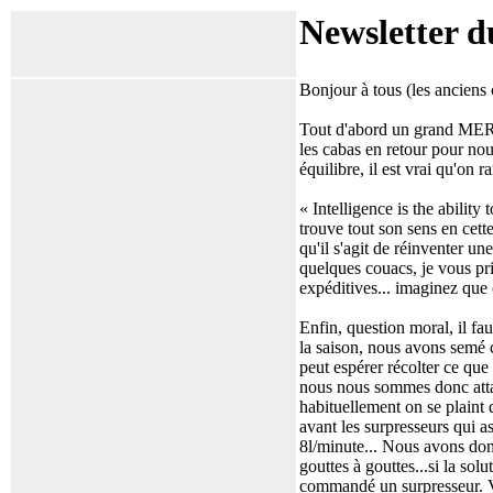
Newsletter d
Bonjour à tous (les ancien
Tout d'abord un grand MERCI
les cabas en retour pour nou
équilibre, il est vrai qu'on 
« Intelligence is the abili
trouve tout son sens en cett
qu'il s'agit de réinventer u
quelques couacs, je vous pr
expéditives... imaginez que 
Enfin, question moral, il fau
la saison, nous avons semé ca
peut espérer récolter ce que
nous nous sommes donc attaq
habituellement on se plaint 
avant les surpresseurs qui a
8l/minute... Nous avons don
gouttes à gouttes...si la so
commandé un surpresseur. Vo