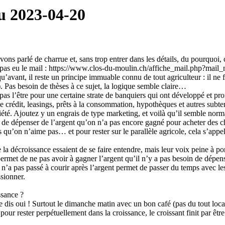
u 2023-04-20
ons parlé de charrue et, sans trop entrer dans les détails, du pourquoi, c
 pas eu le mail : https://www.clos-du-moulin.ch/affiche_mail.php?mail
u’avant, il reste un principe immuable connu de tout agriculteur : il ne f
). Pas besoin de thèses à ce sujet, la logique semble claire…
s l’être pour une certaine strate de banquiers qui ont développé et pro
de crédit, leasings, prêts à la consommation, hypothèques et autres subt
ociété. Ajoutez y un engrais de type marketing, et voilà qu’il semble norm
e de dépenser de l’argent qu’on n’a pas encore gagné pour acheter des c
qu’on n’aime pas… et pour rester sur le parallèle agricole, cela s’appel
 la décroissance essaient de se faire entendre, mais leur voix peine à por
met de ne pas avoir à gagner l’argent qu’il n’y a pas besoin de dépense
n’a pas passé à courir après l’argent permet de passer du temps avec le
sionner.
ssance ?
je dis oui ! Surtout le dimanche matin avec un bon café (pas du tout loca
 pour rester perpétuellement dans la croissance, le croissant finit par 