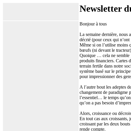
Newsletter d
Bonjour à tous
La semaine dernière, nous av
décrié (pour ceux qui n’ont
Même si on l’utilise moins q
bœufs (ni devant le tracteur
Quoique … cela ne semble pa
produits financiers. Cartes 
terrain fertile dans notre s
système basé sur le princip
pour impressionner des gens 
A l’autre bout les adeptes de
changement de paradigme per
l’essentiel… le temps qu’on 
qu’on a pas besoin d’impres
Alors, croissance ou décroi
En tout cas aux croissants, 
croissant par les deux bouts
rende compte.