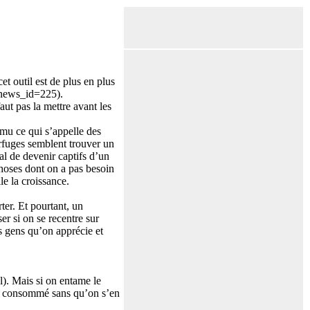
et outil est de plus en plus
_news_id=225).
aut pas la mettre avant les
mu ce qui s’appelle des
erfuges semblent trouver un
al de devenir captifs d’un
hoses dont on a pas besoin
le la croissance.
ter. Et pourtant, un
r si on se recentre sur
s gens qu’on apprécie et
l). Mais si on entame le
être consommé sans qu’on s’en