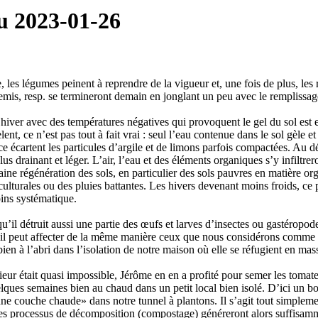
u 2023-01-26
, les légumes peinent à reprendre de la vigueur et, une fois de plus, les 
remis, resp. se termineront demain en jonglant un peu avec le remplissag
 l’hiver avec des températures négatives qui provoquent le gel du sol est
ent, ce n’est pas tout à fait vrai : seul l’eau contenue dans le sol gèle e
e écartent les particules d’argile et de limons parfois compactées. Au d
plus drainant et léger. L’air, l’eau et des éléments organiques s’y infiltre
e régénération des sols, en particulier des sols pauvres en matière org
culturales ou des pluies battantes. Les hivers devenant moins froids, c
ins systématique.
qu’il détruit aussi une partie des œufs et larves d’insectes ou gastéropo
l peut affecter de la même manière ceux que nous considérons comme u
 bien à l’abri dans l’isolation de notre maison où elle se réfugient en ma
rieur était quasi impossible, Jérôme en en a profité pour semer les tomat
uelques semaines bien au chaud dans un petit local bien isolé. D’ici un 
une couche chaude» dans notre tunnel à plantons. Il s’agit tout simpleme
Les processus de décomposition (compostage) généreront alors suffisam