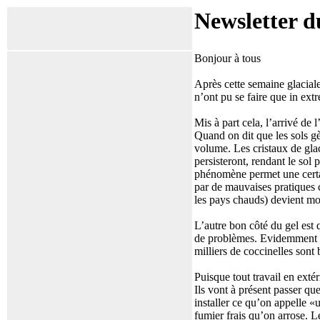
Newsletter d
Bonjour à tous
Après cette semaine glaciale
n’ont pu se faire que in ext
Mis à part cela, l’arrivé de
Quand on dit que les sols gèl
volume. Les cristaux de glac
persisteront, rendant le sol 
phénomène permet une certain
par de mauvaises pratiques 
les pays chauds) devient mo
L’autre bon côté du gel est 
de problèmes. Evidemment i
milliers de coccinelles sont
Puisque tout travail en exté
Ils vont à présent passer q
installer ce qu’on appelle «
fumier frais qu’on arrose. 