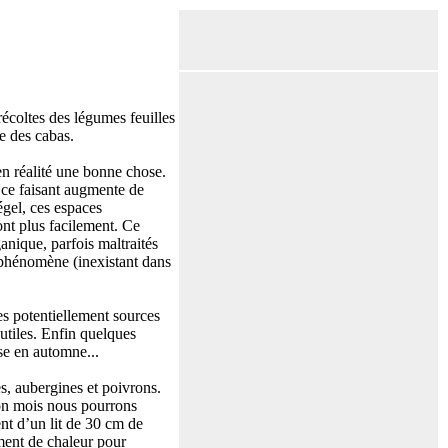
récoltes des légumes feuilles
e des cabas.
 en réalité une bonne chose.
t ce faisant augmente de
égel, ces espaces
ront plus facilement. Ce
anique, parfois maltraités
e phénomène (inexistant dans
des potentiellement sources
tiles. Enfin quelques
sse en automne...
es, aubergines et poivrons.
bon mois nous pourrons
nt d’un lit de 30 cm de
ment de chaleur pour