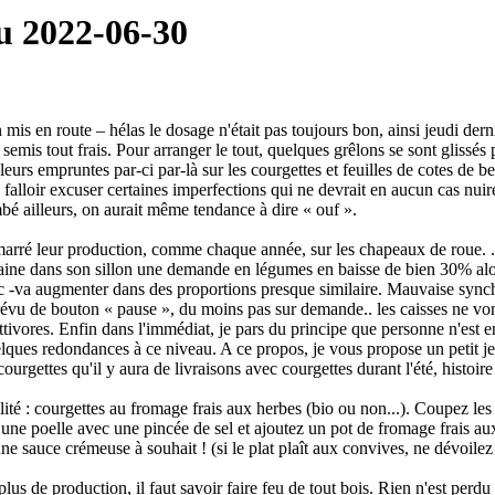
u 2022-06-30
n mis en route – hélas le dosage n'était pas toujours bon, ainsi jeudi dern
emis tout frais. Pour arranger le tout, quelques grêlons se sont glissés p
urs empruntes par-ci par-là sur les courgettes et feuilles de cotes de bet
falloir excuser certaines imperfections qui ne devrait en aucun cas nuire 
bé ailleurs, on aurait même tendance à dire « ouf ».
marré leur production, comme chaque année, sur les chapeaux de roue. 
aine dans son sillon une demande en légumes en baisse de bien 30% alor
pic -va augmenter dans des proportions presque similaire. Mauvaise synch
évu de bouton « pause », du moins pas sur demande.. les caisses ne von
tivores. Enfin dans l'immédiat, je pars du principe que personne n'est e
lques redondances à ce niveau. A ce propos, je vous propose un petit j
ourgettes qu'il y aura de livraisons avec courgettes durant l'été, histoir
cilité : courgettes au fromage frais aux herbes (bio ou non...). Coupez le
s une poelle avec une pincée de sel et ajoutez un pot de fromage frais au
une sauce crémeuse à souhait ! (si le plat plaît aux convives, ne dévoilez 
lus de production, il faut savoir faire feu de tout bois. Rien n'est perdu 