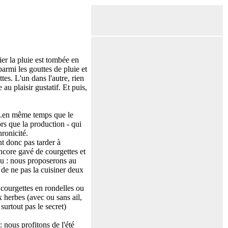
ier la pluie est tombée en
armi les gouttes de pluie et
tes. L'un dans l'autre, rien
au plaisir gustatif. Et puis,
..en même temps que le
s que la production - qui
ronicité.
t donc pas tarder à
ncore gavé de courgettes et
eu : nous proposerons au
e de ne pas la cuisiner deux
s courgettes en rondelles ou
x herbes (avec ou sans ail,
surtout pas le secret)
: nous profitons de l'été