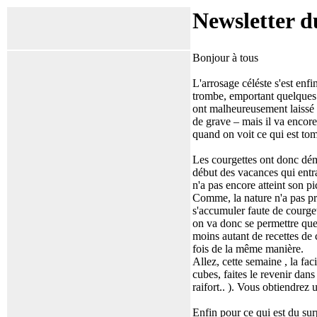
Newsletter d
Bonjour à tous
L'arrosage céléste s'est enfi
trombe, emportant quelques s
ont malheureusement laissé le
de grave – mais il va encore 
quand on voit ce qui est tom
Les courgettes ont donc dé
début des vacances qui entr
n'a pas encore atteint son 
Comme, la nature n'a pas pr
s'accumuler faute de courget
on va donc se permettre que
moins autant de recettes de c
fois de la même manière.
Allez, cette semaine , la fa
cubes, faites le revenir dan
raifort.. ). Vous obtiendrez 
Enfin pour ce qui est du surp