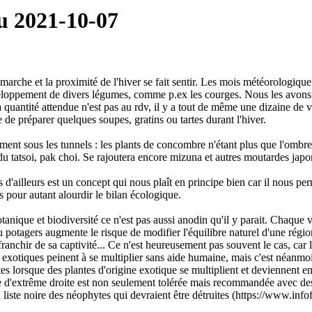
u 2021-10-07
marche et la proximité de l'hiver se fait sentir. Les mois météorologique
eloppement de divers légumes, comme p.ex les courges. Nous les avons
a quantité attendue n'est pas au rdv, il y a tout de même une dizaine de v
 de préparer quelques soupes, gratins ou tartes durant l'hiver.
nt sous les tunnels : les plants de concombre n'étant plus que l'ombr
du tatsoi, pak choi. Se rajoutera encore mizuna et autres moutardes japo
és d'ailleurs est un concept qui nous plaît en principe bien car il nous p
ns pour autant alourdir le bilan écologique.
otanique et biodiversité ce n'est pas aussi anodin qu'il y parait. Chaque 
 potagers augmente le risque de modifier l'équilibre naturel d'une région
ranchir de sa captivité... Ce n'est heureusement pas souvent le cas, car l
 exotiques peinent à se multiplier sans aide humaine, mais c'est néanmoi
s lorsque des plantes d'origine exotique se multiplient et deviennent env
 d'extrême droite est non seulement tolérée mais recommandée avec des 
 liste noire des néophytes qui devraient être détruites (https://www.info