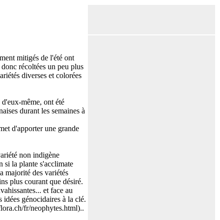
ment mitigés de l'été ont
 donc récoltées un peu plus
ariétés diverses et colorées
e d'eux-même, ont été
naises durant les semaines à
ermet d'apporter une grande
variété non indigène
 si la plante s'acclimate
a majorité des variétés
ns plus courant que désiré.
ahissantes... et face au
idées génocidaires à la clé.
flora.ch/fr/neophytes.html)..