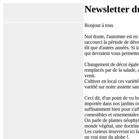
Newsletter d
Bonjour à tous
Nul doute, l'automne est en 
raccourci la période de dév
tôt que d'autres années. Si l
qui devraient vous permettre
Changement de décor égaleme
remplacés par de la salade, 
venir.
Cultiver en local ces variét
variété sur notre assiette sa
Ceci dit, d'un point de vu b
importée dans nos jardins ou
suffisamment bien pour s'aff
comestibles et ornementales
On parle de plantes néophyte
monde végétal, une doctrine
Les curieux trouveront ici la
un vrai tour du globe !.