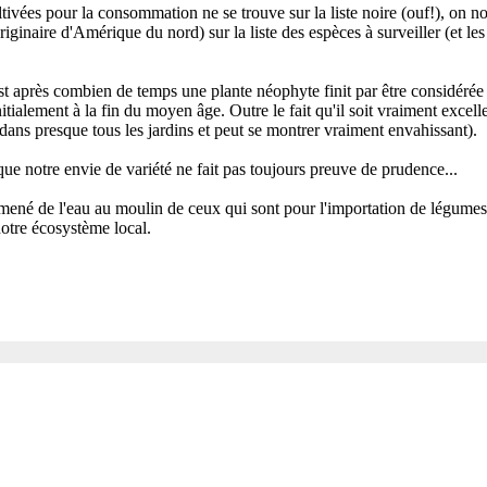
tivées pour la consommation ne se trouve sur la liste noire (ouf!), on n
ginaire d'Amérique du nord) sur la liste des espèces à surveiller (et les
c'est après combien de temps une plante néophyte finit par être considé
itialement à la fin du moyen âge. Outre le fait qu'il soit vraiment excell
 dans presque tous les jardins et peut se montrer vraiment envahissant).
 que notre envie de variété ne fait pas toujours preuve de prudence...
ené de l'eau au moulin de ceux qui sont pour l'importation de légumes 
notre écosystème local.