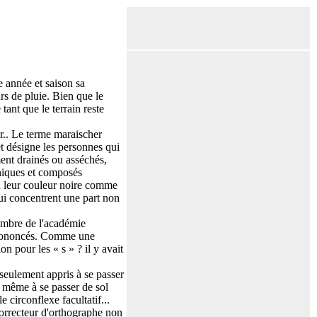
e année et saison sa
ours de pluie. Bien que le
tant que le terrain reste
r.. Le terme maraischer
et désigne les personnes qui
ment drainés ou asséchés,
aniques et composés
 à leur couleur noire comme
ui concentrent une part non
membre de l'académie
n prononcés. Comme une
n pour les « s » ? il y avait
seulement appris à se passer
t même à se passer de sol
 circonflexe facultatif...
 correcteur d'orthographe non