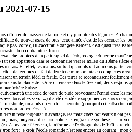
u 2021-07-15
ous efforcer de brasser de la boue et d'y produire des légumes. A chaqu
t difficile de trouver assez de bras, cette année c'est de les occuper les j
que pas, voire qu'il s'accumule dangereusement, c'est quasi irréalisable 
crastination contrainte et forcée...
 revanche propices à un petit rappel de l'ethymologie du terme maraîche
) fait son apparition dans le dictionnaire vers le milieu du 18ème siècle 
es marais. En effet, les marais, surtout quand ils ont au moins partielle
roduction de légumes du fait de leur teneur importante en complexes org
ssent un terrain idéal et fertile. Ces terres se reconnaissent facilement
égion dans la plaine de l'Orbe ou encore dans le Seeland, deux régions q
on maraîchère Suisse.
sécutivement à une série de jours de pluie provoquant l'ennui chez les 
s aventure, allez savoir...) il a été décidé de supprimer certains s no
é trop simple, on a mis un ^en leur mémoire (pourquoi cette discriminatio
ettres non prononcées ...).
 terrain reste toujours un avantage, les maraichers nouveaux n'ont pas 
que, mais, moyennant les bon solutés et engrais de synthèse, ils arriven
 (^). Alors pour fêter cela, la réforme de l'orthographe de 1990 a rendu le
pas trop fort : je crois l'école romande n'est pas encore au courant - mon